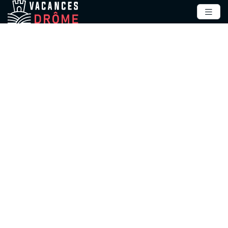
Évasion naturelle au cœur
de la Drôme
Entre champs de lavande et sommets alpins, ce territoire
offre une diversité paysagère saisissante.
Contrastes saisissants des
paysages drômois
Des montagnes du Vercors aux collines
ensoleillées de la Provence, la géographie locale