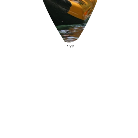
EAUX VIVES
Descente en canoë sauvage
La rivière Drôme, sans barrages, permet une
navigation fluide au milieu d’une biodiversité riche
et préservée.